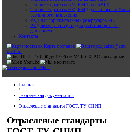
Типовые проекты КМ, КМД для БАГВ
Типовые проекты КМ, КМД для силосов и баков
различного назначения
РКД для горизонтальных резервуаров РГС
РКД резервуаров (сосудов) работающих под
давлением
Контакты
Карта поставок
zakaz@rsm-
mash.ru
ПН-ПТ с 8.00 до 17.00 по МСК СБ, ВС - выходные
Главная
/
Техническая документация
/
Отраслевые стандарты ГОСТ, ТУ, СНИП
Отраслевые стандарты
ГОСТ, ТУ, СНИП