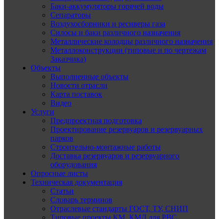
Баки-аккумуляторы горячей воды
Сепараторы
Воздухосборники и ресиверы газа
Силосы и баки различного назначения
Металлические колодцы различного назначения
Металлоконструкции (типовые и по чертежам
Заказчика)
Объекты
Выполненные объекты
Новости отрасли
Карта поставок
Видео
Услуги
Предпроектная подготовка
Проектирование резервуаров и резервуарных
парков
Строительно-монтажные работы
Доставка резервуаров и резервуарного
оборудования
Опросные листы
Техническая документация
Статьи
Словарь терминов
Отраслевые стандарты ГОСТ, ТУ, СНИП
Типовые проекты КМ, КМД для РВС