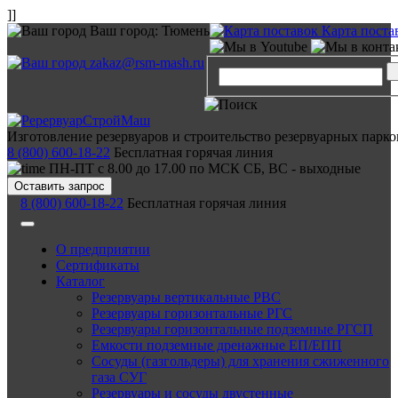
]]
Ваш город:
Тюмень
Карта поста
zakaz@rsm-mash.ru
Изготовление резервуаров и строительство резервуарных парко
8 (800) 600-18-22
Бесплатная горячая линия
ПН-ПТ с 8.00 до 17.00 по МСК СБ, ВС - выходные
Оставить запрос
8 (800) 600-18-22
Бесплатная горячая линия
О предприятии
Сертификаты
Каталог
Резервуары вертикальные РВС
Резервуары горизонтальные РГС
Резервуары горизонтальные подземные РГСП
Емкости подземные дренажные ЕП/ЕПП
Сосуды (газгольдеры) для хранения сжиженного
газа СУГ
Резервуары и сосуды двустенные