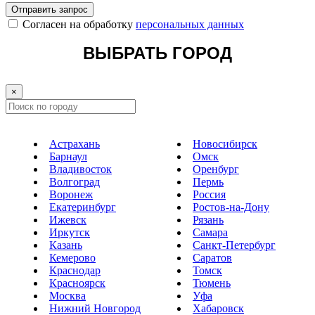
Отправить запрос
Cогласен на обработку
персональных данных
ВЫБРАТЬ ГОРОД
×
Астрахань
Новосибирск
Барнаул
Омск
Владивосток
Оренбург
Волгоград
Пермь
Воронеж
Россия
Екатеринбург
Ростов-на-Дону
Ижевск
Рязань
Иркутск
Самара
Казань
Санкт-Петербург
Кемерово
Саратов
Краснодар
Томск
Красноярск
Тюмень
Москва
Уфа
Нижний Новгород
Хабаровск