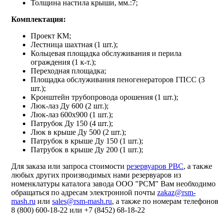
Толщина настила крыши, мм.:7;
Комплектация:
Проект КМ;
Лестница шахтная (1 шт.);
Кольцевая площадка обслуживания и перила
ограждения (1 к-т.);
Переходная площадка;
Площадка обслуживания пеногенераторов ГПСС (3
шт.);
Кронштейн трубопровода орошения (1 шт.);
Люк-лаз Ду 600 (2 шт.);
Люк-лаз 600х900 (1 шт.);
Патрубок Ду 150 (4 шт.);
Люк в крыше Ду 500 (2 шт.);
Патрубок в крыше Ду 150 (1 шт.);
Патрубок в крыше Ду 200 (1 шт.);
Для заказа или запроса стоимости
резервуаров РВС
, а также
любых других производимых нами резервуаров из
номенклатуры каталога завода ООО "РСМ" Вам необходимо
обращаться по адресам электронной почты
zakaz@rsm-
mash.ru
или
sales@rsm-mash.ru
, а также по номерам телефоно
8 (800)
600-18-22
или
+7 (8452) 68-18-22