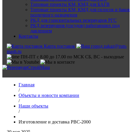
Типовые проекты КМ, КМД для БАГВ
Типовые проекты КМ, КМД для силосов и баков
различного назначения
РКД для горизонтальных резервуаров РГС
РКД резервуаров (сосудов) работающих под
давлением
Контакты
Карта поставок
zakaz@rsm-
mash.ru
ПН-ПТ с 8.00 до 17.00 по МСК СБ, ВС - выходные
Главная
/
Объекты и новости компании
/
Наши объекты
/
Изготовление и доставка РВС-2000
30 мая 2025