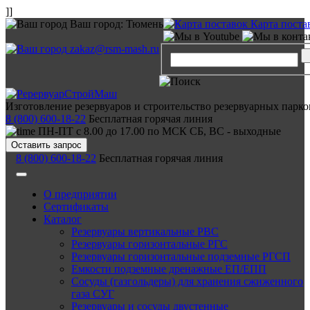
]]
Ваш город:
Тюмень
Карта поста
zakaz@rsm-mash.ru
Изготовление резервуаров и строительство резервуарных парко
8 (800) 600-18-22
Бесплатная горячая линия
ПН-ПТ с 8.00 до 17.00 по МСК СБ, ВС - выходные
Оставить запрос
8 (800) 600-18-22
Бесплатная горячая линия
О предприятии
Сертификаты
Каталог
Резервуары вертикальные РВС
Резервуары горизонтальные РГС
Резервуары горизонтальные подземные РГСП
Емкости подземные дренажные ЕП/ЕПП
Сосуды (газгольдеры) для хранения сжиженного
газа СУГ
Резервуары и сосуды двустенные