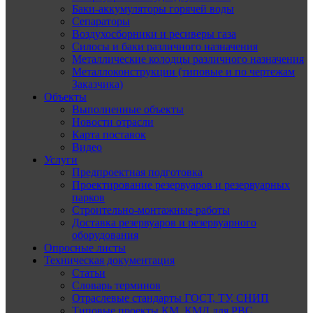
Баки-аккумуляторы горячей воды
Сепараторы
Воздухосборники и ресиверы газа
Силосы и баки различного назначения
Металлические колодцы различного назначения
Металлоконструкции (типовые и по чертежам
Заказчика)
Объекты
Выполненные объекты
Новости отрасли
Карта поставок
Видео
Услуги
Предпроектная подготовка
Проектирование резервуаров и резервуарных
парков
Строительно-монтажные работы
Доставка резервуаров и резервуарного
оборудования
Опросные листы
Техническая документация
Статьи
Словарь терминов
Отраслевые стандарты ГОСТ, ТУ, СНИП
Типовые проекты КМ, КМД для РВС