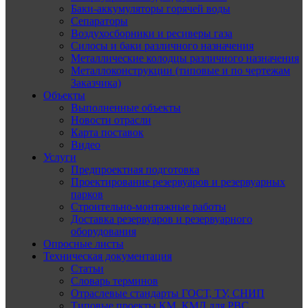
Баки-аккумуляторы горячей воды
Сепараторы
Воздухосборники и ресиверы газа
Силосы и баки различного назначения
Металлические колодцы различного назначения
Металлоконструкции (типовые и по чертежам
Заказчика)
Объекты
Выполненные объекты
Новости отрасли
Карта поставок
Видео
Услуги
Предпроектная подготовка
Проектирование резервуаров и резервуарных
парков
Строительно-монтажные работы
Доставка резервуаров и резервуарного
оборудования
Опросные листы
Техническая документация
Статьи
Словарь терминов
Отраслевые стандарты ГОСТ, ТУ, СНИП
Типовые проекты КМ, КМД для РВС