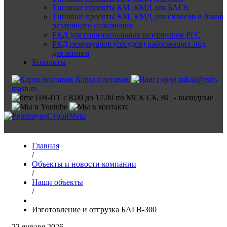
Типовые проекты КМ, КМД для БАГВ
Типовые проекты КМ, КМД для силосов и баков
различного назначения
РКД для горизонтальных резервуаров РГС
РКД резервуаров (сосудов) работающих под
давлением
Контакты
Карта поставок
zakaz@rsm-
mash.ru
ПН-ПТ с 8.00 до 17.00 по МСК СБ, ВС - выходные
Главная
/
Объекты и новости компании
/
Наши объекты
/
Изготовление и отгрузка БАГВ-300
22 января 2026