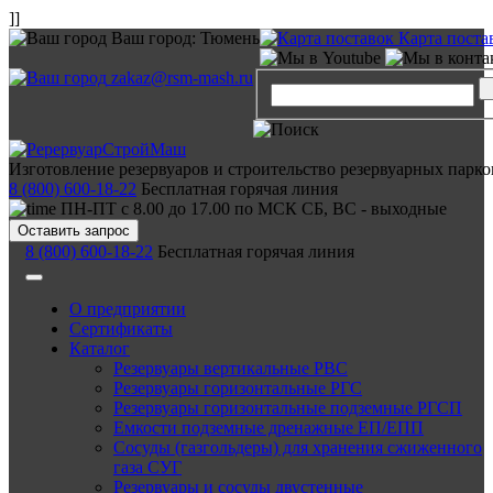
]]
Ваш город:
Тюмень
Карта поста
zakaz@rsm-mash.ru
Изготовление резервуаров и строительство резервуарных парко
8 (800) 600-18-22
Бесплатная горячая линия
ПН-ПТ с 8.00 до 17.00 по МСК СБ, ВС - выходные
Оставить запрос
8 (800) 600-18-22
Бесплатная горячая линия
О предприятии
Сертификаты
Каталог
Резервуары вертикальные РВС
Резервуары горизонтальные РГС
Резервуары горизонтальные подземные РГСП
Емкости подземные дренажные ЕП/ЕПП
Сосуды (газгольдеры) для хранения сжиженного
газа СУГ
Резервуары и сосуды двустенные