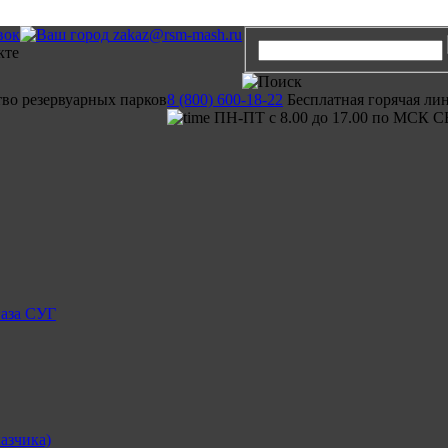
вок
zakaz@rsm-mash.ru
тво резервуарных парков
8 (800) 600-18-22
Бесплатная горячая ли
ПН-ПТ с 8.00 до 17.00 по МСК С
газа СУГ
азчика)