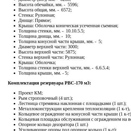
Высота обечайки, мм. - 5596;
Высота общая, мм. - 6572;
Стенка: Рулонная;
Днище: Прямое;
Крыша: Оболочка коническая усеченная съемная;
Толщина стенки, мм. - 10.10.5.5;
Толщина днища, мм. - 10;
Толщина конусной части крыши, мм. - 5;
Диаметр верхней части: 3000;
Высота верхней части: 5875;
Стенка верхней части: Рулонная;
Крыша: Оболочка;
Толщина стенки верхней части, мм. - 6.6.5.4;
Толщина крыши, мм. - 5;
Комплектация резервуара
РВС-170 м3:
Проект КМ;
Рым строповочный (4 шт.);
Лестница стремянка наклонная с площадками (1 шт.);
Металлоконструкции крепления теплоизоляции (1 к-т),
Кольцевое ограждение на конусной части крыши (1 к-т
Кольцевая площадка обслуживания с ограждением на ве
Опорное кольцо деаэратора (1 шт.)
Усиливающие опоры под опорное кольцо (1 к-т);