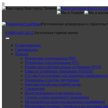
]]
Ваш город:
Тюмень
Карта поста
Изготовление резервуаров и строительс
8 (800) 600-18-22
Бесплатная горячая линия
О предприятии
Сертификаты
Каталог
Резервуары вертикальные РВС
Резервуары горизонтальные РГС
Резервуары горизонтальные подземные РГСП
Емкости подземные дренажные ЕП/ЕПП
Сосуды (газгольдеры) для хранения сжиженного 
Резервуары и сосуды двустенные
Баки-аккумуляторы горячей воды
Сепараторы
Воздухосборники и ресиверы газа
Силосы и баки различного назначения
Металлические колодцы различного назначения
Металлоконструкции (типовые и по чертежам Зак