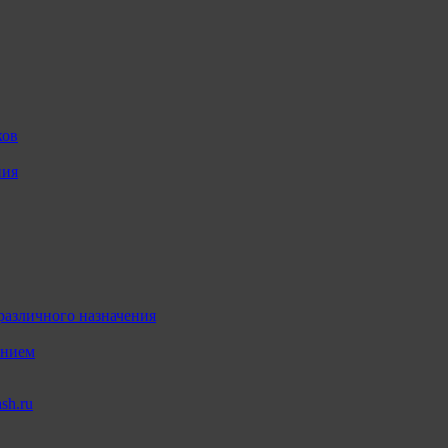
ков
ния
различного назначения
ением
sh.ru