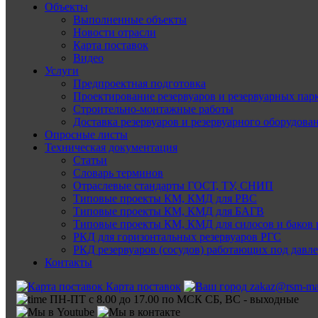
Объекты
Выполненные объекты
Новости отрасли
Карта поставок
Видео
Услуги
Предпроектная подготовка
Проектирование резервуаров и резервуарных пар
Строительно-монтажные работы
Доставка резервуаров и резервуарного оборудова
Опросные листы
Техническая документация
Статьи
Словарь терминов
Отраслевые стандарты ГОСТ, ТУ, СНИП
Типовые проекты КМ, КМД для РВС
Типовые проекты КМ, КМД для БАГВ
Типовые проекты КМ, КМД для силосов и баков 
РКД для горизонтальных резервуаров РГС
РКД резервуаров (сосудов) работающих под давл
Контакты
Карта поставок
zakaz@rsm-ma
ПН-ПТ с 8.00 до 17.00 по МСК СБ, ВС - выходные