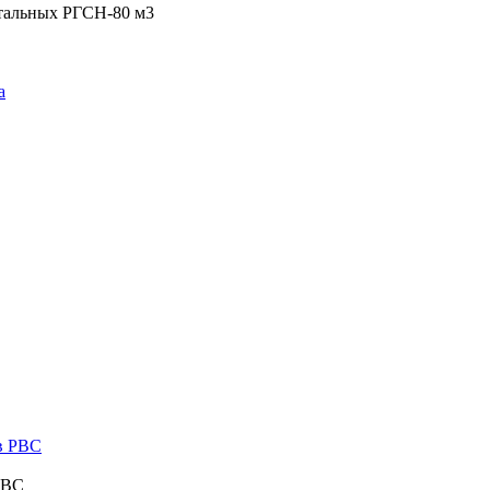
стальных РГСН-80 м3
РВС