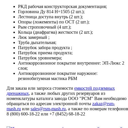
РКД рабочая конструкторская документация;
Горловина Ду 814 Н=1505 (2 шт.);
Лестница доступа внутрь (2 шт.);
Опоры (ложементы) по ОСТ (2 шт.);
Рым строповочный (4 шт.);
Кольца (диафрагма) жесткости (2 шт.);
Люк замерный ;
Труба дыхательная;
Патрубок забора продукта ;
Патрубок приема продукта;
Патрубок уровнемера;
Антикоррозионное покрытие внутреннее: ЭП-Люкс 2
слоя;
Антикоррозионное покрытие наружное:
резинобитумная мастика РБМ
Для заказа или запроса стоимости
емкостей подземных
дренажных
, а также любых других резервуаров из
номенклатуры каталога завода ООО "РСМ" Вам необходимо
обращаться по адресам электронной почты
zakaz@rsm-
mash.ru
или
sales@rsm-mash.ru
, а также по номерам телефоно
8 (800)
600-18-22
или
+7 (8452) 68-18-22