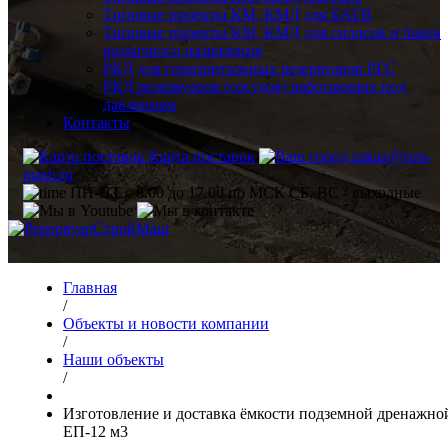
Типовые проекты КМ, КМД для БАГВ
Типовые проекты КМ, КМД для силосов и баков
различного назначения
РКД для горизонтальных резервуаров РГС
РКД резервуаров (сосудов) работающих под
давлением
Контакты
Карта поставок
zakaz@rsm-
mash.ru
ПН-ПТ с 8.00 до 17.00 по МСК СБ, ВС - выходные
Главная
/
Объекты и новости компании
/
Наши объекты
/
Изготовление и доставка ёмкости подземной дренажно
ЕП-12 м3