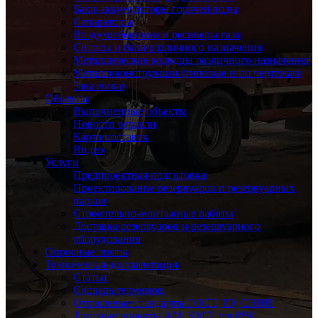
Баки-аккумуляторы горячей воды
Сепараторы
Воздухосборники и ресиверы газа
Силосы и баки различного назначения
Металлические колодцы различного назначения
Металлоконструкции (типовые и по чертежам
Заказчика)
Объекты
Выполненные объекты
Новости отрасли
Карта поставок
Видео
Услуги
Предпроектная подготовка
Проектирование резервуаров и резервуарных
парков
Строительно-монтажные работы
Доставка резервуаров и резервуарного
оборудования
Опросные листы
Техническая документация
Статьи
Словарь терминов
Отраслевые стандарты ГОСТ, ТУ, СНИП
Типовые проекты КМ, КМД для РВС