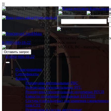
]]
Ваш город:
Тюмень
Карта поста
zakaz@rsm-mash.ru
Изготовление резервуаров и строительство резервуарных парко
8 (800) 600-18-22
Бесплатная горячая линия
ПН-ПТ с 8.00 до 17.00 по МСК СБ, ВС - выходные
Оставить запрос
8 (800) 600-18-22
Бесплатная горячая линия
О предприятии
Сертификаты
Каталог
Резервуары вертикальные РВС
Резервуары горизонтальные РГС
Резервуары горизонтальные подземные РГСП
Емкости подземные дренажные ЕП/ЕПП
Сосуды (газгольдеры) для хранения сжиженного
газа СУГ
Резервуары и сосуды двустенные