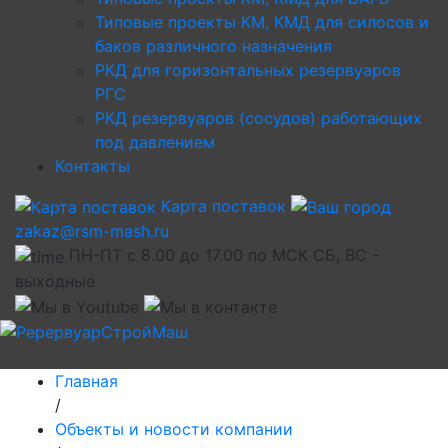
Типовые проекты КМ, КМД для силосов и
баков различного назначения
РКД для горизонтальных резервуаров
РГС
РКД резервуаров (сосудов) работающих
под давлением
Контакты
Карта поставок
zakaz@rsm-mash.ru
ПН-ПТ с 8.00 до 17.00 по МСК СБ, ВС -
выходные
Главная
/
Объекты и новости компании